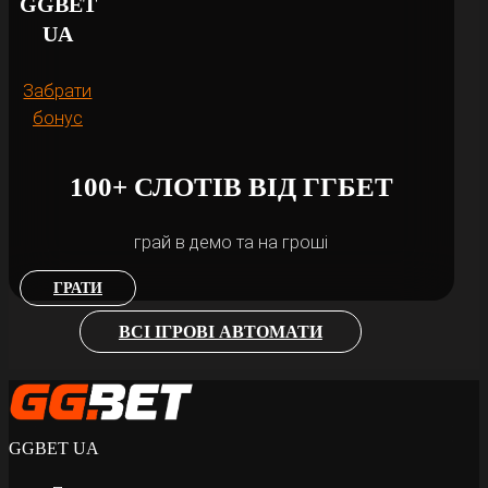
GGBET
UA
Забрати
бонус
100+ СЛОТІВ ВІД ГГБЕТ
грай в демо та на гроші
ГРАТИ
ВСІ ІГРОВІ АВТОМАТИ
GGBET UA