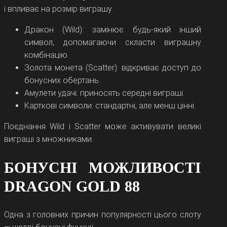
і впливає на розмір виграшу.
Дракон (Wild): замінює будь-який інший
символ, допомагаючи скласти виграшну
комбінацію.
Золота монета (Scatter): відкриває доступ до
бонусних обертань.
Амулети удачі: приносять середні виграші.
Карткові символи: стандартні, але менш цінні.
Поєднання Wild і Scatter може активувати великі
виграші з множниками.
БОНУСНІ МОЖЛИВОСТІ
DRAGON GOLD 88
Одна з головних причин популярності цього слоту