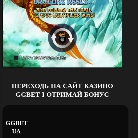
ПЕРЕХОДЬ НА САЙТ КАЗИНО
GGBET І ОТРИМАЙ БОНУС
GGBET
UA