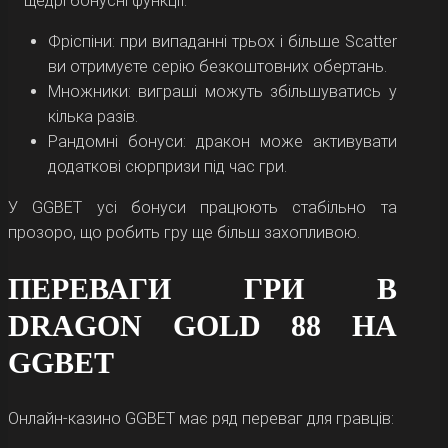
— щедрі бонусні функції.
Фріспіни: при випаданні трьох і більше Scatter
ви отримуєте серію безкоштовних обертань.
Множники: виграші можуть збільшуватись у
кілька разів.
Рандомні бонуси: дракон може активувати
додаткові сюрпризи під час гри.
У GGBET усі бонуси працюють стабільно та
прозоро, що робить гру ще більш захопливою.
ПЕРЕВАГИ ГРИ В
DRAGON GOLD 88 НА
GGBET
Онлайн-казино GGBET має ряд переваг для гравців: