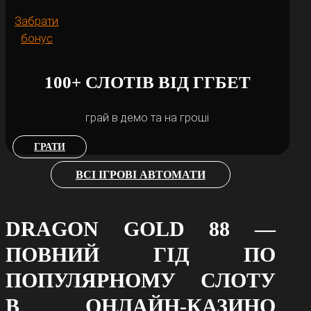
Забрати
бонус
100+ СЛОТІВ ВІД ГГБЕТ
грай в демо та на гроші
ГРАТИ
ВСІ ІГРОВІ АВТОМАТИ
DRAGON GOLD 88 —
ПОВНИЙ ГІД ПО
ПОПУЛЯРНОМУ СЛОТУ
В ОНЛАЙН-КАЗИНО