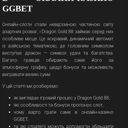
GGBET
Онлайн-слоти стали невід’ємною частиною світу
азартних розваг, і Dragon Gold 88 займає серед них
особливе місце. Це яскравий, динамічний автомат
із азійською тематикою, де головним символом
виступає дракон — символ удачі та багатства.
Багато гравців обирають саме його за
атмосферну графіку, щедрі бонуси та можливість
вигравати великі суми.
У цій статті ми розберемо:
як виглядає ігровий процес у Dragon Gold 88,
які особливості та бонуси пропонує слот,
чому варто грати саме в онлайн-казино
GGBET,
та які стратегії можуть допомогти збільшити