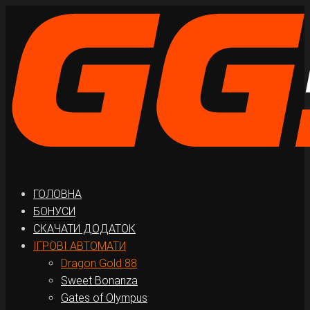
ГОЛОВНА
БОНУСИ
СКАЧАТИ ДОДАТОК
ІГРОВІ АВТОМАТИ
Dragon Gold 88
Sweet Bonanza
Gates of Olympus