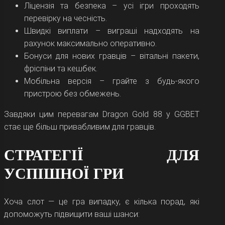
Ліцензія та безпека – усі ігри проходять
перевірку на чесність.
Швидкі виплати – виграші надходять на
рахунок максимально оперативно.
Бонуси для нових гравців – вітальні пакети,
фріспіни та кешбек.
Мобільна версія – грайте з будь-якого
пристрою без обмежень.
Завдяки цим перевагам Dragon Gold 88 у GGBET
стає ще більш привабливим для гравців.
СТРАТЕГІЇ ДЛЯ
УСПІШНОЇ ГРИ
Хоча слот — це гра випадку, є кілька порад, які
допоможуть підвищити ваші шанси: