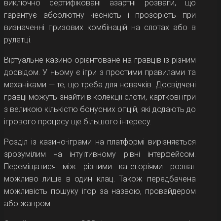
виключно сертифіковані азартні розваги, що
гарантує абсолютну чесність і прозорість при
визначенні призових комбінацій на слотах або в
рулетці.
Віртуальне казино орієнтоване на гравців із різним
досвідом. У ньому є ігри з простими правилами та
механіками — те, що треба для новачків. Досвідчені
гравці можуть знайти в колекції слоти, карткові ігри
з великою кількістю бонусних опцій, які додають до
ігрового процесу ще більшого інтересу.
Розділ із казино-іграми на платформі вирізняється
зрозумілим на інтуїтивному рівні інтерфейсом.
Переміщатися між різними категоріями розваг
можливо лише в один клац. Також передбачена
можливість пошуку ігор за назвою, провайдером
або жанром.