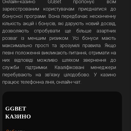
Онлайн-казино GGBet пропонує всім
зареєстрованим користувачам приєднатися до
бонусної програми. Вона передбачає нескінченну
кількість акцій і бонусів, які дарують новий досвід,
дозволяють спробувати ще більше азартних
розваг із меншим ризиком. Усі бонуси мають
максимально прості та зрозумілі правила. Якщо
певні положення викликають питання, отримати на
них відповіді можливо шляхом звернення до
служби підтримки. Кваліфіковані менеджери
перебувають на зв’язку цілодобово. У казино
працює телефонна лінія, онлайн-чат.
GGBET
КАЗИНО