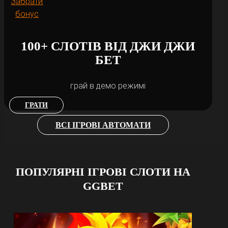
Забрати
бонус
100+ СЛОТІВ ВІД ДЖИ ДЖИ
БЕТ
грай в демо режимі
ГРАТИ
ВСІ ІГРОВІ АВТОМАТИ
ПОПУЛЯРНІ ІГРОВІ СЛОТИ НА
GGBET