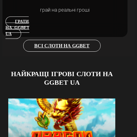
грай на реальні гроші
ГРАТИ
НА GGBET
UA
ВСІ СЛОТИ НА GGBET
НАЙКРАЩІ ІГРОВІ СЛОТИ НА
GGBET UA
ДЕМО
ГРАЙ ЗАРАЗ